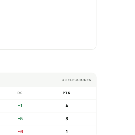
3
SELECCIONES
DG
PTS
4
+
1
3
+
5
1
-6