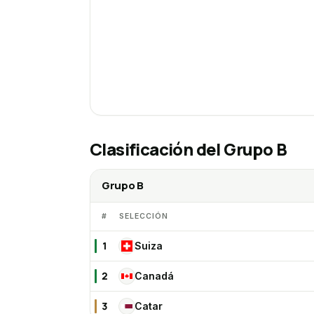
Clasificación del
Grupo B
Grupo B
#
SELECCIÓN
1
Suiza
SU
2
Canadá
CA
3
Catar
CA