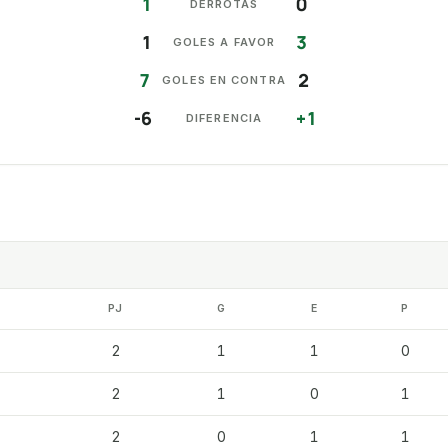
1
0
DERROTAS
1
3
GOLES A FAVOR
7
2
GOLES EN CONTRA
-6
+1
DIFERENCIA
PJ
G
E
P
2
1
1
0
2
1
0
1
2
0
1
1