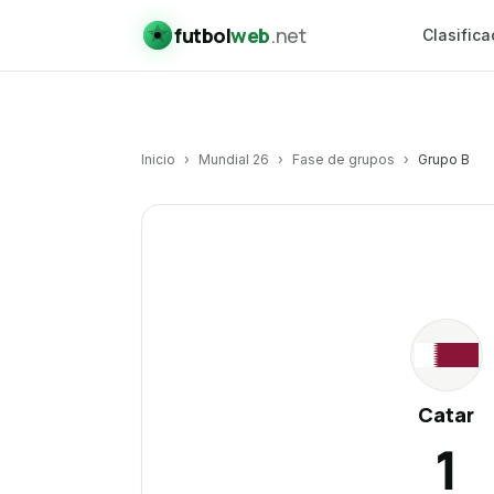
futbol
web
.net
Clasifica
Inicio
›
Mundial 26
›
Fase de grupos
›
Grupo B
Catar
vs
Suiza
CA
Catar
1