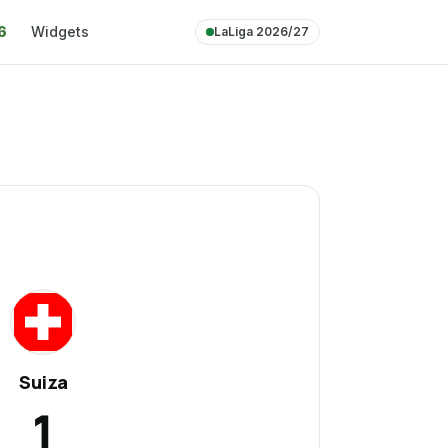
6
Widgets
LaLiga 2026/27
SU
Suiza
1