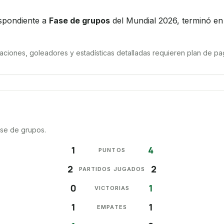
spondiente a
Fase de grupos
del Mundial 2026, terminó en
iones, goleadores y estadísticas detalladas requieren plan de pag
ase de grupos.
1
4
PUNTOS
2
2
PARTIDOS JUGADOS
0
1
VICTORIAS
1
1
EMPATES