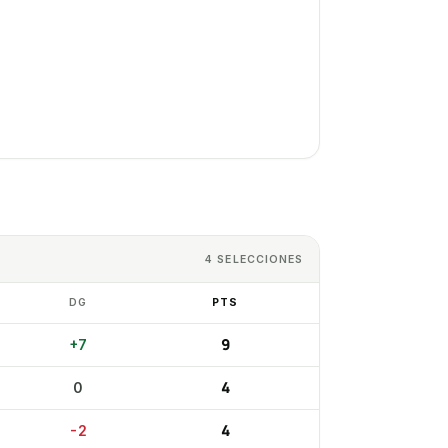
4
SELECCIONES
DG
PTS
9
+
7
4
0
4
-2