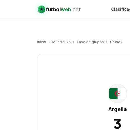
futbol
web
.net
Clasifica
Inicio
›
Mundial 26
›
Fase de grupos
›
Grupo J
Argelia
vs
Austria
AR
Argelia
3