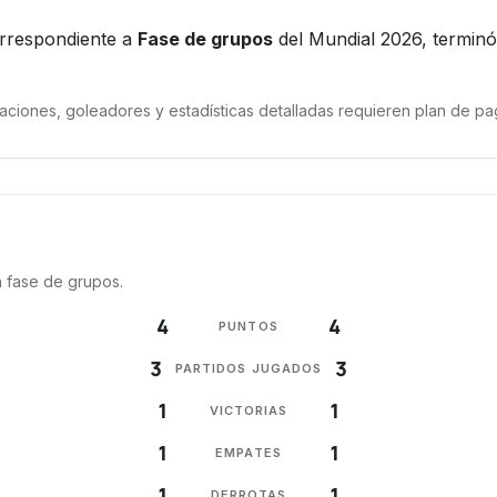
orrespondiente a
Fase de grupos
del Mundial 2026, terminó
iones, goleadores y estadísticas detalladas requieren plan de pag
a fase de grupos.
4
4
PUNTOS
3
3
PARTIDOS JUGADOS
1
1
VICTORIAS
1
1
EMPATES
1
1
DERROTAS