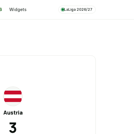
6
Widgets
LaLiga 2026/27
AU
Austria
3