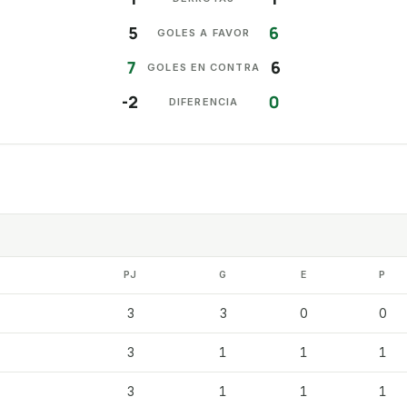
5
6
GOLES A FAVOR
7
6
GOLES EN CONTRA
-2
0
DIFERENCIA
PJ
G
E
P
3
3
0
0
3
1
1
1
3
1
1
1