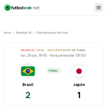
futbol
web
.net
Inicio
›
Mundial 26
›
Dieciseisavos de final
MUNDIAL 2026 ·
DIECISEISAVOS DE FINAL
Brasil
vs
Japón
lun, 29 jun, 19:00
· Hora peninsular (
19:00
)
FINAL
BR
JA
Brasil
Japón
2
1