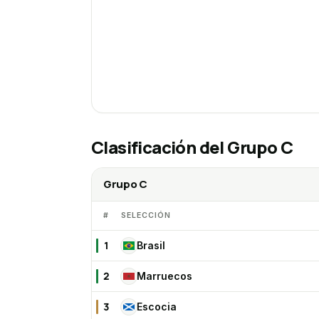
Clasificación del
Grupo C
Grupo C
#
SELECCIÓN
1
Brasil
BR
2
Marruecos
MA
3
Escocia
ES