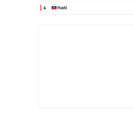
4
Haití
HA