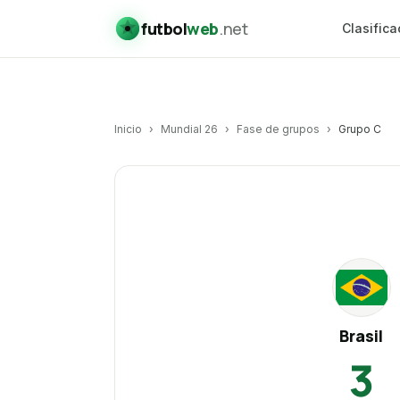
futbol
web
.net
Clasifica
Inicio
›
Mundial 26
›
Fase de grupos
›
Grupo C
Brasil
vs
Haití
BR
Brasil
3