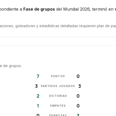
pondiente a
Fase de grupos
del Mundial 2026, terminó en
iones, goleadores y estadísticas detalladas requieren plan de pag
se de grupos.
7
0
PUNTOS
3
3
PARTIDOS JUGADOS
2
0
VICTORIAS
1
0
EMPATES
0
3
DERROTAS