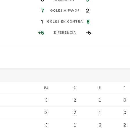
7
2
GOLES A FAVOR
1
8
GOLES EN CONTRA
+6
-6
DIFERENCIA
PJ
G
E
P
3
2
1
0
3
2
1
0
3
1
0
2