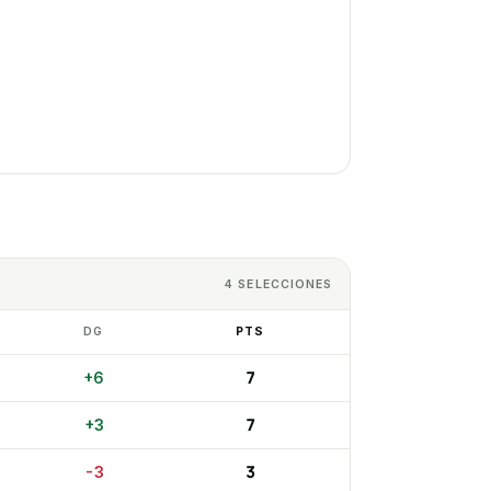
4
SELECCIONES
DG
PTS
7
+
6
7
+
3
3
-3