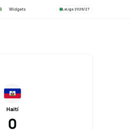
6
Widgets
LaLiga 2026/27
HA
Haití
0