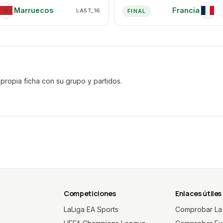
Marruecos
Francia
LAST_16
MA
FR
FINAL
propia ficha con su grupo y partidos.
Competiciones
Enlaces útiles
LaLiga EA Sports
Comprobar La 