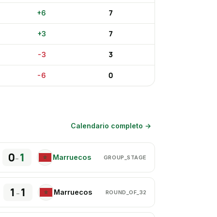
7
+
6
7
+
3
3
-3
0
-6
Calendario completo
→
0
1
Marruecos
–
GROUP_STAGE
MA
1
1
Marruecos
–
ROUND_OF_32
MA