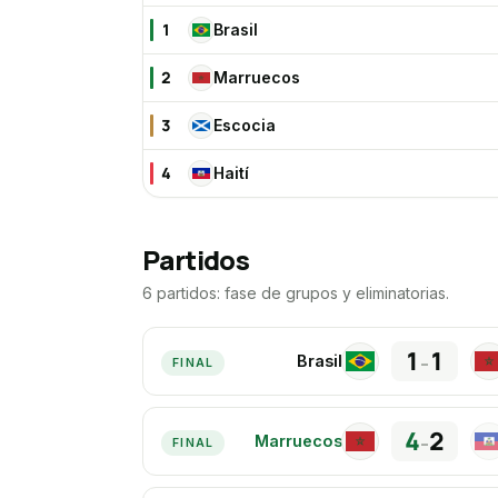
1
Brasil
BR
2
Marruecos
MA
3
Escocia
ES
4
Haití
HA
Partidos
6 partidos: fase de grupos y eliminatorias.
1
1
Brasil
–
BR
M
FINAL
4
2
Marruecos
–
MA
HA
FINAL