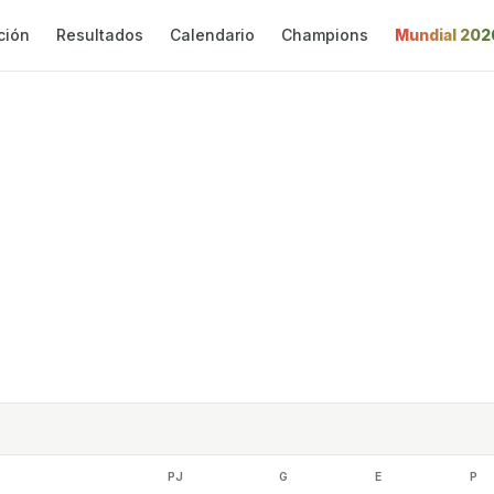
ción
Resultados
Calendario
Champions
Mundial 202
PJ
G
E
P