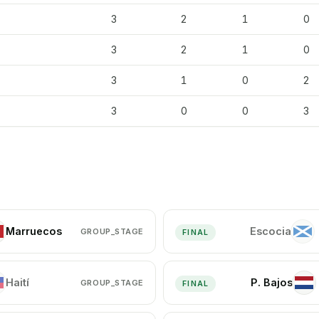
3
2
1
0
3
2
1
0
3
1
0
2
3
0
0
3
Marruecos
Escocia
GROUP_STAGE
A
ES
FINAL
Haití
P. Bajos
GROUP_STAGE
P.
FINAL