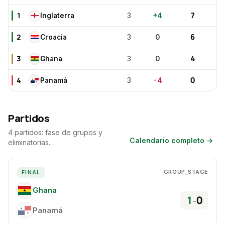
7
1
3
+
4
Inglaterra
IN
6
2
3
0
Croacia
CR
4
3
3
0
Ghana
GH
0
4
3
-4
Panamá
PA
Partidos
4 partidos: fase de grupos y
Calendario completo
→
eliminatorias.
GROUP_STAGE
FINAL
Ghana
GH
1
0
–
Panamá
PA