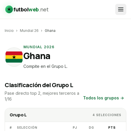
futbol
web
.net
Inicio
›
Mundial 26
›
Ghana
MUNDIAL 2026
Ghana
GH
Compite en el
Grupo L
.
Clasificación del Grupo L
Pase directo top 2, mejores terceros a
Todos los grupos
→
1/16
Grupo L
4
SELECCIONES
#
SELECCIÓN
PJ
DG
PTS