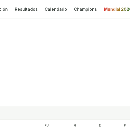
ción
Resultados
Calendario
Champions
Mundial 202
PJ
G
E
P