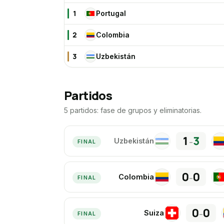
1
Portugal
PO
2
Colombia
CO
3
Uzbekistán
UZ
Partidos
5 partidos: fase de grupos y eliminatorias.
1
3
Uzbekistán
–
UZ
CO
FINAL
0
0
Colombia
–
CO
PO
FINAL
0
0
Suiza
–
SU
FINAL