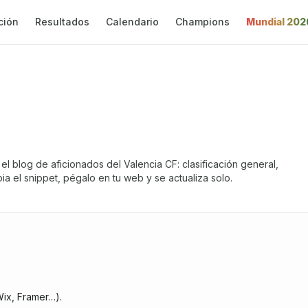
ción
Resultados
Calendario
Champions
Mundial 202
 el blog de aficionados del
Valencia CF
: clasificación general,
ia el snippet, pégalo en tu web y se actualiza solo.
ix, Framer…).