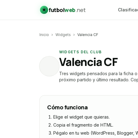
futbol
web
.net
Clasifica
Inicio
›
Widgets
›
Valencia CF
WIDGETS DEL CLUB
Valencia CF
VA
Tres widgets pensados para la ficha o
próximo partido y último resultado. Cop
Cómo funciona
Elige el widget que quieras.
Copia el fragmento de HTML.
Pégalo en tu web (WordPress, Blogger, W