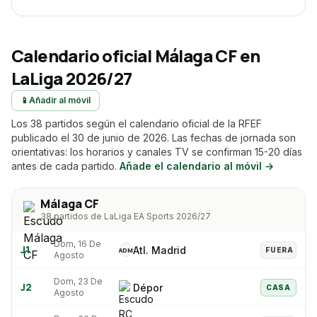
Calendario oficial
Málaga CF
en
LaLiga 2026/27
📱
Añadir al móvil
Los 38 partidos según el calendario oficial de la RFEF
publicado el 30 de junio de 2026. Las fechas de jornada son
orientativas: los horarios y canales TV se confirman 15-20 días
antes de cada partido.
Añade el calendario al móvil →
Málaga CF
38 partidos de LaLiga EA Sports 2026/27
Dom, 16 De
J
1
Atl. Madrid
ADM
FUERA
Agosto
Dom, 23 De
J
2
Dépor
CASA
Agosto