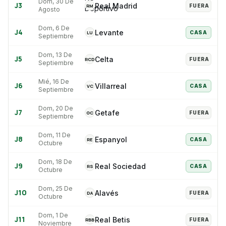
Dom, 30 De
J
3
Real Madrid
RM
FUERA
Agosto
Dom, 6 De
J
4
Levante
LU
CASA
Septiembre
Dom, 13 De
J
5
Celta
RCD
FUERA
Septiembre
Mié, 16 De
J
6
Villarreal
VC
CASA
Septiembre
Dom, 20 De
J
7
Getafe
GC
FUERA
Septiembre
Dom, 11 De
J
8
Espanyol
RE
CASA
Octubre
Dom, 18 De
J
9
Real Sociedad
RS
CASA
Octubre
Dom, 25 De
J
10
Alavés
DA
FUERA
Octubre
Dom, 1 De
J
11
Real Betis
RBB
FUERA
Noviembre