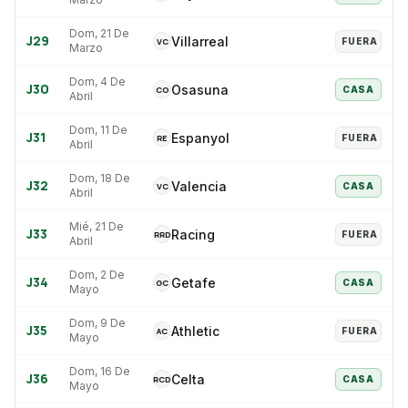
Dom, 21 De
J
29
Villarreal
VC
FUERA
Marzo
Dom, 4 De
J
30
Osasuna
CO
CASA
Abril
Dom, 11 De
J
31
Espanyol
RE
FUERA
Abril
Dom, 18 De
J
32
Valencia
VC
CASA
Abril
Mié, 21 De
J
33
Racing
RRD
FUERA
Abril
Dom, 2 De
J
34
Getafe
GC
CASA
Mayo
Dom, 9 De
J
35
Athletic
AC
FUERA
Mayo
Dom, 16 De
J
36
Celta
RCD
CASA
Mayo