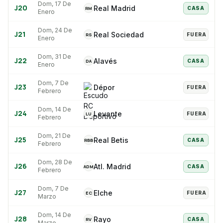
Dom, 17 De
J
20
Real Madrid
RM
CASA
Enero
Dom, 24 De
J
21
Real Sociedad
RS
FUERA
Enero
Dom, 31 De
J
22
Alavés
DA
CASA
Enero
Dom, 7 De
J
23
Dépor
FUERA
Febrero
Dom, 14 De
J
24
Levante
LU
FUERA
Febrero
Dom, 21 De
J
25
Real Betis
RBB
CASA
Febrero
Dom, 28 De
J
26
Atl. Madrid
ADM
CASA
Febrero
Dom, 7 De
J
27
Elche
EC
FUERA
Marzo
Dom, 14 De
J
28
Rayo
RV
CASA
Marzo