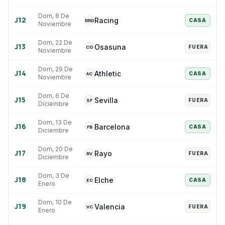
Dom, 8 De
J
12
Racing
RRD
CASA
Noviembre
Dom, 22 De
J
13
Osasuna
CO
FUERA
Noviembre
Dom, 29 De
J
14
Athletic
AC
CASA
Noviembre
Dom, 6 De
J
15
Sevilla
SF
FUERA
Diciembre
Dom, 13 De
J
16
Barcelona
FB
CASA
Diciembre
Dom, 20 De
J
17
Rayo
RV
FUERA
Diciembre
Dom, 3 De
J
18
Elche
EC
CASA
Enero
Dom, 10 De
J
19
Valencia
VC
FUERA
Enero